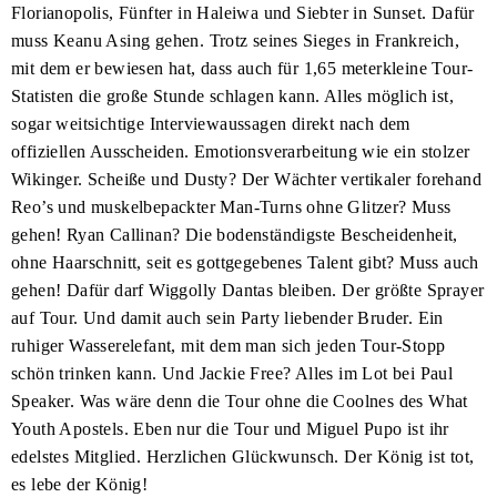
Florianopolis, Fünfter in Haleiwa und Siebter in Sunset. Dafür
muss Keanu Asing gehen. Trotz seines Sieges in Frankreich,
mit dem er bewiesen hat, dass auch für 1,65 meterkleine Tour-
Statisten die große Stunde schlagen kann. Alles möglich ist,
sogar weitsichtige Interviewaussagen direkt nach dem
offiziellen Ausscheiden. Emotionsverarbeitung wie ein stolzer
Wikinger. Scheiße und Dusty? Der Wächter vertikaler forehand
Reo’s und muskelbepackter Man-Turns ohne Glitzer? Muss
gehen! Ryan Callinan? Die bodenständigste Bescheidenheit,
ohne Haarschnitt, seit es gottgegebenes Talent gibt? Muss auch
gehen! Dafür darf Wiggolly Dantas bleiben. Der größte Sprayer
auf Tour. Und damit auch sein Party liebender Bruder. Ein
ruhiger Wasserelefant, mit dem man sich jeden Tour-Stopp
schön trinken kann. Und Jackie Free? Alles im Lot bei Paul
Speaker. Was wäre denn die Tour ohne die Coolnes des What
Youth Apostels. Eben nur die Tour und Miguel Pupo ist ihr
edelstes Mitglied. Herzlichen Glückwunsch. Der König ist tot,
es lebe der König!