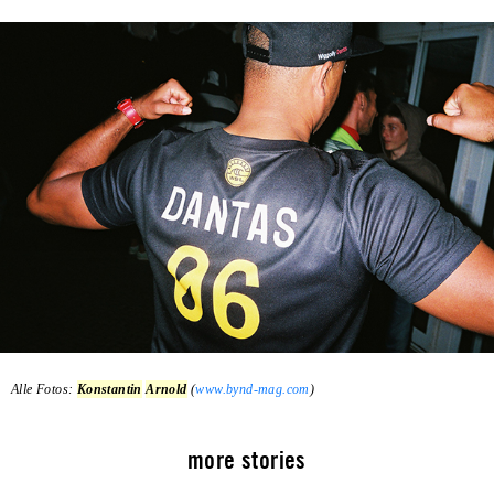
Alle Fotos:
Konstantin
Arnold
(
www.bynd-mag.com
)
more stories