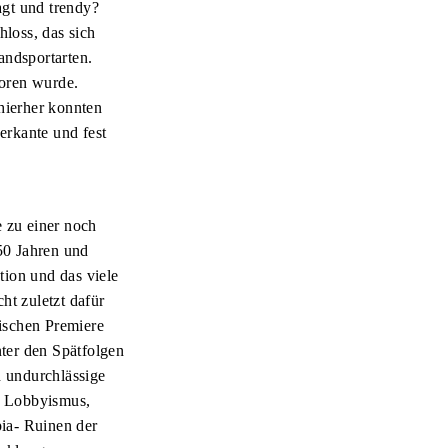
agt und trendy?
hloss, das sich
andsportarten.
boren wurde.
hierher konnten
erkante und fest
e zu einer noch
50 Jahren und
ion und das viele
ht zuletzt dafür
ischen Premiere
nter den Spätfolgen
d undurchlässige
e: Lobbyismus,
ia- Ruinen der