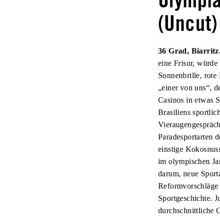
(Uncut)
36 Grad, Biarritz
eine Frisur, würde
Sonnenbrille, rote
„einer von uns“, d
Casinos in etwas S
Brasiliens sportlic
Vieraugengespräch 
Paradesportarten d
einstige Kokosnusss
im olympischen Ja
darum, neue Sporta
Reformvorschläge 
Sportgeschichte. J
durchschnittliche 