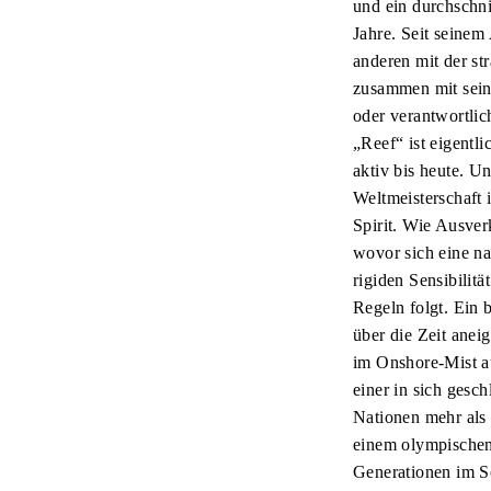
und ein durchschni
Jahre. Seit seinem
anderen mit der st
zusammen mit seine
oder verantwortli
„Reef“ ist eigentl
aktiv bis heute. U
Weltmeisterschaft 
Spirit. Wie Ausver
wovor sich eine nat
rigiden Sensibilit
Regeln folgt. Ein 
über die Zeit anei
im Onshore-Mist au
einer in sich gesc
Nationen mehr als 
einem olympischen
Generationen im Sc