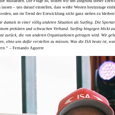
e Milliarden. Die Frage ist, sollten wir uns aufgrund dieser Entw
n lassen – uns darauf einstellen, dass weiße Westen heutzutage einf
werden, um im Trend der Entwicklung nicht ganz stehen zu bleibe
damals in einer völlig anderen Situation als Surfing. Die Sporta
 einem prekären und schwachen Verband. Surfing hingegen blickt au
hte zurück, die von anderen Organisationen getragen wird. Wir geh
n, ohne uns dafür verstellen zu müssen. Was die ISA heute ist, war
ren.“
– Fernando Aguerre