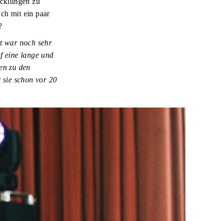
icklungen zu
ach mit ein paar
n?
rt war noch sehr
f eine lange und
en zu den
 sie schon vor 20