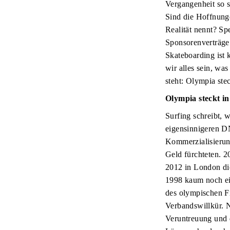
Vergangenheit so s
Sind die Hoffnunge
Realität nennt? Sp
Sponsorenverträge 
Skateboarding ist 
wir alles sein, wa
steht: Olympia stec
Olympia steckt in
Surfing schreibt, w
eigensinnigeren DN
Kommerzialisierung
Geld fürchteten. 2
2012 in London di
1998 kaum noch ein
des olympischen Fi
Verbandswillkür. N
Veruntreuung und 