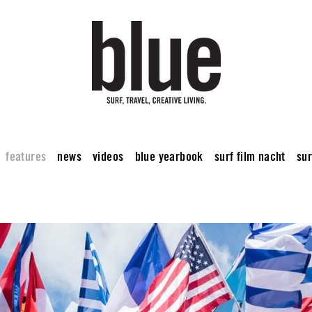
features
news
videos
blue yearbook
surf film nacht
sur