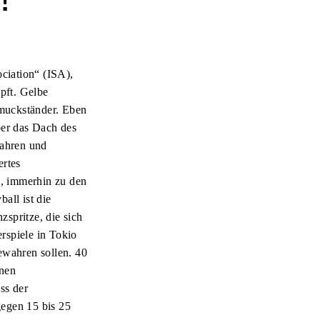
ciation“ (ISA),
pft. Gelbe
hmuckständer. Eben
ber das Dach des
wahren und
ertes
n, immerhin zu den
all ist die
zspritze, die sich
rspiele in Tokio
ewahren sollen. 40
rnen
ss der
gegen 15 bis 25