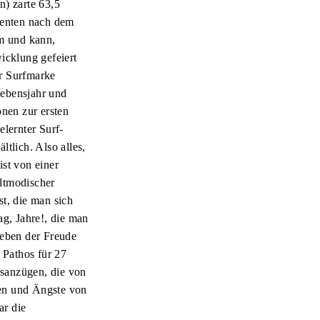
n) zarte 63,5
denten nach dem
mm und kann,
icklung gefeiert
r Surfmarke
Lebensjahr und
onen zur ersten
lernter Surf-
tlich. Also alles,
ist von einer
altmodischer
t, die man sich
ag, Jahre!, die man
Leben der Freude
 Pathos für 27
gsanzügen, die von
en und Ängste von
ar die