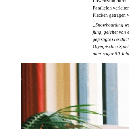
Löwenzahn durch di
Parallelen verleite
Flecken getragen 
„Snowboarding war 
jung, geleitet von
gefestigte Geschic
Olympischen Spiele
oder sogar 50 Jah