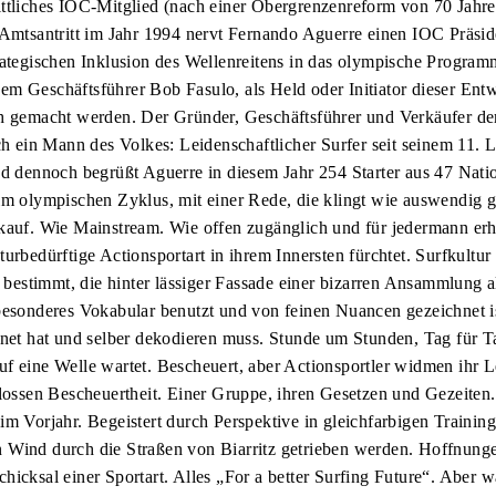
ttliches IOC-Mitglied (nach einer Obergrenzenreform von 70 Jahre
 Amtsantritt im Jahr 1994 nervt Fernando Aguerre einen IOC Präsi
rategischen Inklusion des Wellenreitens in das olympische Progra
m Geschäftsführer Bob Fasulo, als Held oder Initiator dieser Entw
ch gemacht werden. Der Gründer, Geschäftsführer und Verkäufer de
ich ein Mann des Volkes: Leidenschaftlicher Surfer seit seinem 11. 
nd dennoch begrüßt Aguerre in diesem Jahr 254 Starter aus 47 Nati
im olympischen Zyklus, mit einer Rede, die klingt wie auswendig ge
kauf. Wie Mainstream. Wie offen zugänglich und für jedermann erhäl
urbedürftige Actionsportart in ihrem Innersten fürchtet. Surfkultur 
ät bestimmt, die hinter lässiger Fassade einer bizarren Ansammlung 
besonderes Vokabular benutzt und von feinen Nuancen gezeichnet is
gnet hat und selber dekodieren muss. Stunde um Stunden, Tag für T
f eine Welle wartet. Bescheuert, aber Actionsportler widmen ihr 
hlossen Bescheuertheit. Einer Gruppe, ihren Gesetzen und Gezeiten.
im Vorjahr. Begeistert durch Perspektive in gleichfarbigen Trainin
 Wind durch die Straßen von Biarritz getrieben werden. Hoffnung
hicksal einer Sportart. Alles „For a better Surfing Future“. Aber w