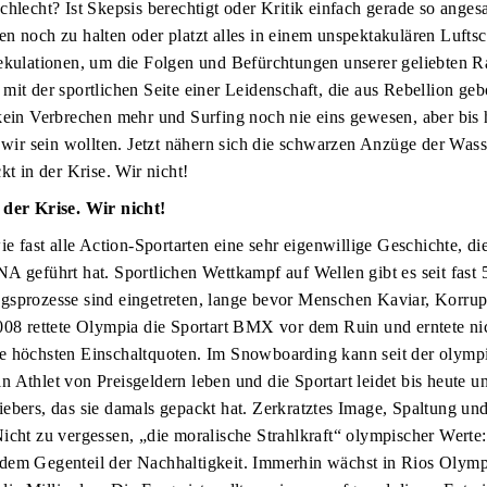
chlecht? Ist Skepsis berechtigt oder Kritik einfach gerade so anges
n noch zu halten oder platzt alles in einem unspektakulären Luftsc
ekulationen, um die Folgen und Befürchtungen unserer geliebten R
mit der sportlichen Seite einer Leidenschaft, die aus Rebellion ge
kein Verbrechen mehr und Surfing noch nie eins gewesen, aber bis 
s wir sein wollten. Jetzt nähern sich die schwarzen Anzüge der Wass
kt in der Krise. Wir nicht!
 der Krise. Wir nicht!
ie fast alle Action-Sportarten eine sehr eigenwillige Geschichte, di
A geführt hat. Sportlichen Wettkampf auf Wellen gibt es seit fast 
sprozesse sind eingetreten, lange bevor Menschen Kaviar, Korrupt
008 rettete Olympia die Sportart BMX vor dem Ruin und erntete nic
e höchsten Einschaltquoten. Im Snowboarding kann seit der olymp
 Athlet von Preisgeldern leben und die Sportart leidet bis heute u
ebers, das sie damals gepackt hat. Zerkratztes Image, Spaltung un
icht zu vergessen, „die moralische Strahlkraft“ olympischer Wert
dem Gegenteil der Nachhaltigkeit. Immerhin wächst in Rios Olymp