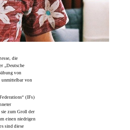
esse, die
er „Deutsche
usübung von
 unmittelbar von
Federations“ (IFs)
hneter
 sie zum Groll der
 um einen niedrigen
es sind diese