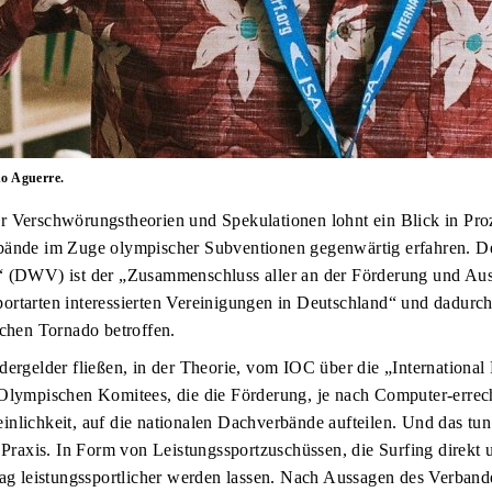
o Aguerre.
 Verschwörungstheorien und Spekulationen lohnt ein Blick in Proz
bände im Zuge olympischer Subventionen gegenwärtig erfahren. D
“ (DWV) ist der „Zusammenschluss aller an der Förderung und A
rtarten interessierten Vereinigungen in Deutschland“ und dadurch
schen Tornado betroffen.
dergelder fließen, in der Theorie, vom IOC über die „International 
 Olympischen Komitees, die die Förderung, je nach Computer-errec
nlichkeit, auf die nationalen Dachverbände aufteilen. Und das tun
r Praxis. In Form von Leistungssportzuschüssen, die Surfing direkt
rag leistungssportlicher werden lassen. Nach Aussagen des Verband