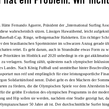
.
Hätte Fernando Aguerre, Präsident der „International Surfing Asso
 diese wahrscheinlich sitzen. Lässiges Hawaiihemd, leicht aufgeknö
 Baseball-Cap. Ringe, selbstgemachte Halsketten. Ein richtiger Sc
er den brasilianischen Sportminister im schwarzen Anzug gerade ü
chatten rettet. Es geht darum, auch in Strandnähe etwas Form zu 
he Prioritäten im Hinblick auf 2020 unbedingt in ein gut akklimatisi
zu verlagern. Surfing zählt, spätestens nach olympischer Inklusio
es Landes. Nach König Fußball und unmittelbar hinter Beachvolleyb
portart nun reif und empfänglich für eine leistungssportliche Finan
rgon Solidaritätsfond nennt. Dabei geht es den Machern der Somme
rten zu fördern, die die Olympischen Spiele vor dem Altersheim b
für die größte Evolution des olympischen Programms in der mode
ung und Hip sollen sie werden, nachdem eine Studie gezeigt hat, da
Olympiazuschauer 50 Jahre alt ist. Der durchschnittliche Surfer hin