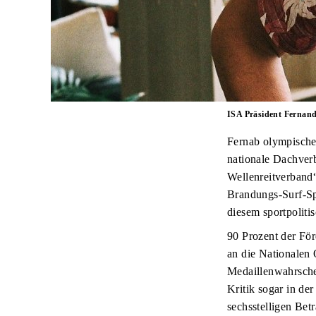
ISA Präsident Fernand
Fernab olympischer
nationale Dachver
Wellenreitverband
Brandungs-Surf-Spo
diesem sportpoliti
90 Prozent der För
an die Nationalen
Medaillenwahrschei
Kritik sogar in de
sechsstelligen Bet