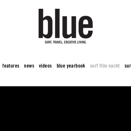
features
news
videos
blue yearbook
surf film nacht
sur