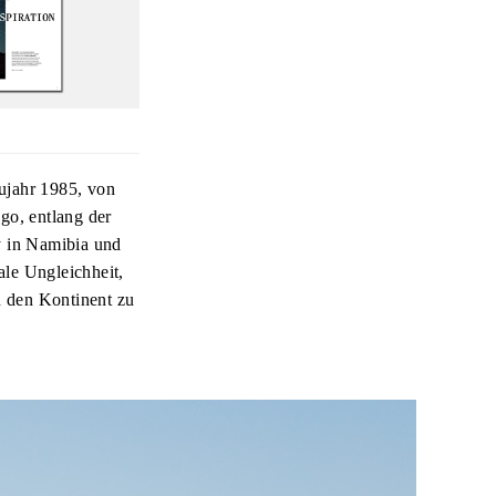
ujahr 1985, von
o, entlang der
y in Namibia und
ale Ungleichheit,
n den Kontinent zu