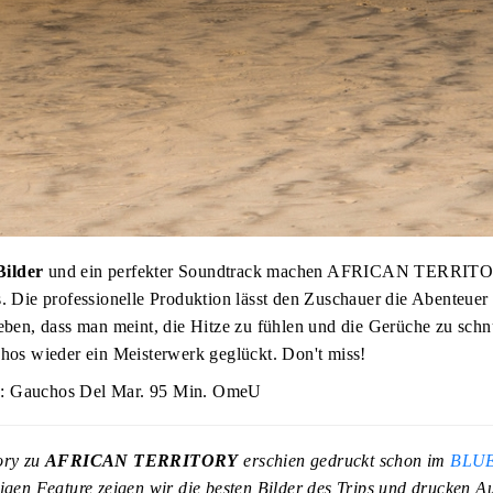
Bilder
und ein perfekter Soundtrack machen AFRICAN TERRITO
s. Die professionelle Produktion lässt den Zuschauer die Abenteuer
leben, dass man meint, die Hitze zu fühlen und die Gerüche zu sch
chos wieder ein Meisterwerk geglückt. Don't miss!
: Gauchos Del Mar. 95 Min. OmeU
ory zu
AFRICAN TERRITORY
erschien gedruckt schon im
BLUE
tigen Feature zeigen wir die besten Bilder des Trips und drucken 