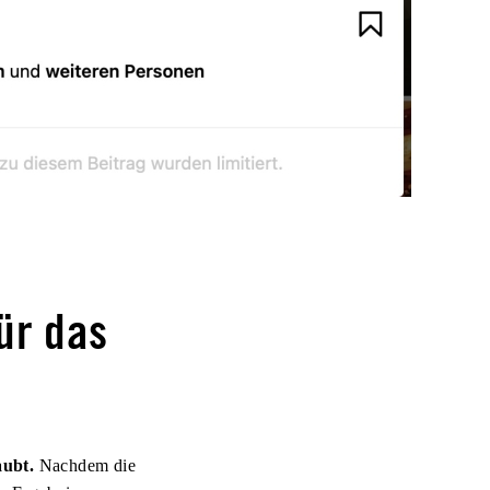
ür das
aubt.
Nachdem die